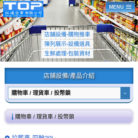
MENU
店舖設備
‧
購物推車
陳列展示
‧
設備道具
生鮮處理
‧
包裝資材
店鋪設備/產品介紹
購物車 / 理貨車 / 投幣鎖
購物車 / 理貨車 / 投幣鎖