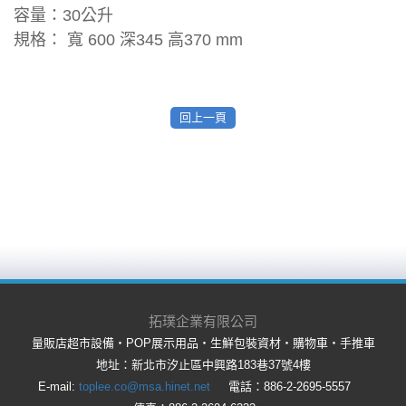
容量：30公升
規格： 寬 600 深345 高370 mm
回上一頁
拓璞企業有限公司
量販店超市設備‧POP展示用品‧生鮮包裝資材‧購物車‧手推車
地址：新北市汐止區中興路183巷37號4樓
E-mail:
toplee.co@msa.hinet.net
電話：886-2-2695-5557