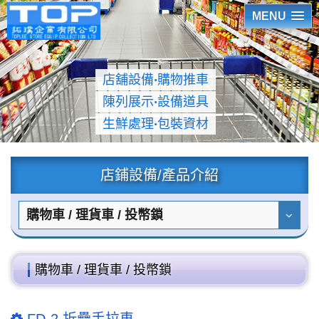
MENU
店舖設備
‧
購物推車
陳列展示
‧
設備道具
生鮮處理
‧
包裝資材
店鋪設備/產品介紹
購物車 / 理貨車 / 投幣鎖
購物車 / 理貨車 / 投幣鎖