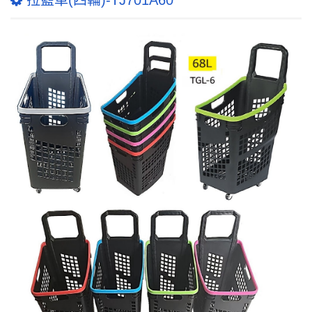
拉籃車(四輪)-TJ701A60