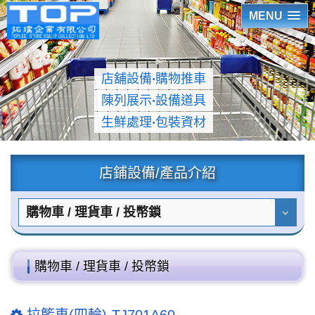
MENU
店舖設備
‧
購物推車
陳列展示
‧
設備道具
生鮮處理
‧
包裝資材
店鋪設備/產品介紹
購物車 / 理貨車 / 投幣鎖
購物車 / 理貨車 / 投幣鎖