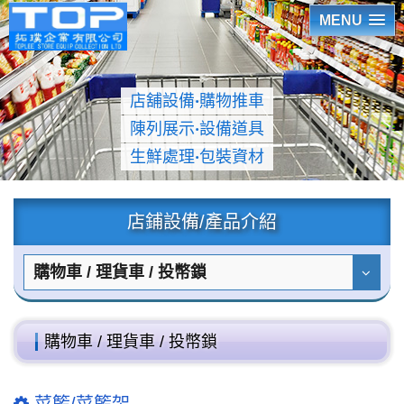
MENU
店舖設備
‧
購物推車
陳列展示
‧
設備道具
生鮮處理
‧
包裝資材
店鋪設備/產品介紹
購物車 / 理貨車 / 投幣鎖
購物車 / 理貨車 / 投幣鎖