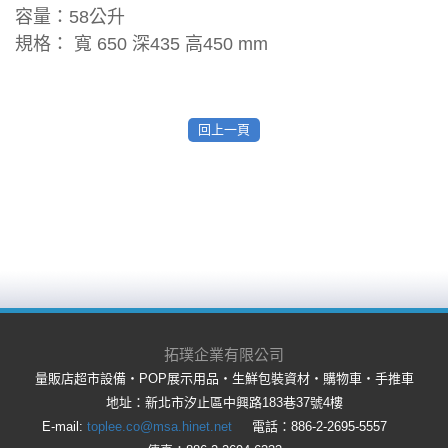
容量：58公升
規格： 寬 650 深435 高450 mm
回上一頁
拓璞企業有限公司
量販店超市設備‧POP展示用品‧生鮮包裝資材‧購物車‧手推車
地址：新北市汐止區中興路183巷37號4樓
E-mail:
toplee.co@msa.hinet.net
電話：886-2-2695-5557