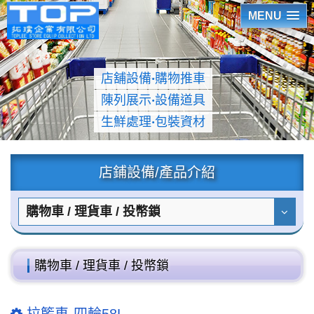
MENU
店舖設備
‧
購物推車
陳列展示
‧
設備道具
生鮮處理
‧
包裝資材
店鋪設備/產品介紹
購物車 / 理貨車 / 投幣鎖
購物車 / 理貨車 / 投幣鎖