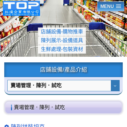
MENU
店舖設備
‧
購物推車
陳列展示
‧
設備道具
生鮮處理
‧
包裝資材
店鋪設備/產品介紹
賣場管理．陳列．試吃
賣場管理．陳列．試吃