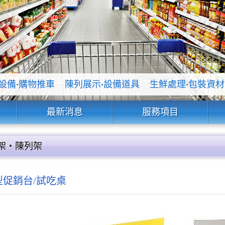
設備
‧
購物推車
陳列展示
‧
設備道具
生鮮處理
‧
包裝資材
最新消息
服務項目
架‧陳列架
促銷台/試吃桌