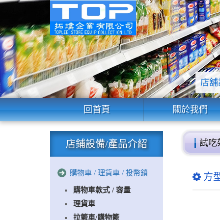
店舖
回首頁
關於我們
試吃
店鋪設備/產品介紹
購物車 / 理貨車 / 投幣鎖
方型
購物車款式 / 容量
理貨車
拉籃車/購物籃