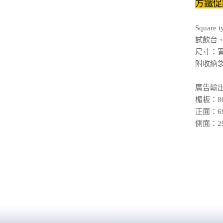
方鐵促銷
Square t
試飲台
尺寸：寬 W
附收納
廣告輸
楣板：80
正面：69.
側面：29.