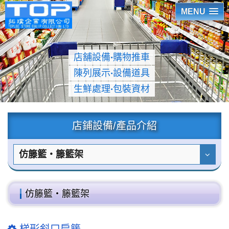
MENU
店舖設備
‧
購物推車
陳列展示
‧
設備道具
生鮮處理
‧
包裝資材
店鋪設備/產品介紹
仿籐籃‧籐籃架
仿籐籃‧籐籃架