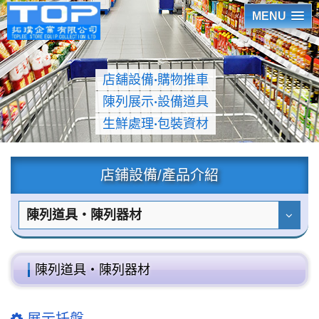
MENU
店舖設備
‧
購物推車
陳列展示
‧
設備道具
生鮮處理
‧
包裝資材
店鋪設備/產品介紹
陳列道具‧陳列器材
陳列道具‧陳列器材