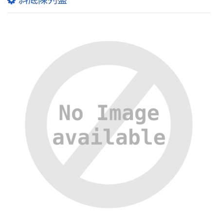
斜底陳列盤