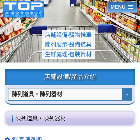
MENU
店舖設備
‧
購物推車
陳列展示
‧
設備道具
生鮮處理
‧
包裝資材
店鋪設備/產品介紹
陳列道具‧陳列器材
陳列道具‧陳列器材