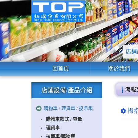
店舖
回首頁
關於我們
海報
店鋪設備/產品介紹
購物車 / 理貨車 / 投幣鎖
拇指
購物車款式 / 容量
理貨車
拉籃車/購物籃