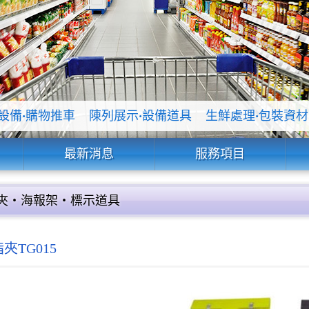
設備
‧
購物推車
陳列展示
‧
設備道具
生鮮處理
‧
包裝資材
最新消息
服務項目
夾‧海報架‧標示道具
夾TG015