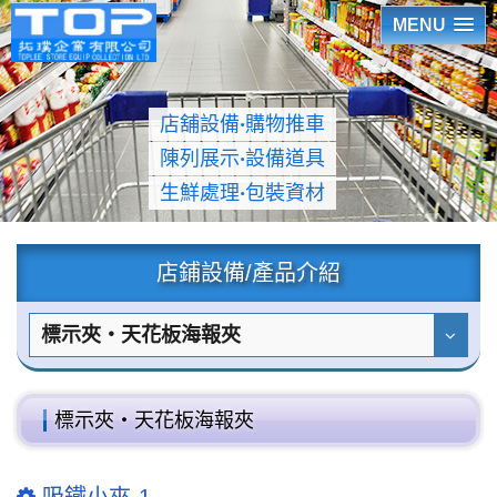
MENU
店舖設備
‧
購物推車
陳列展示
‧
設備道具
生鮮處理
‧
包裝資材
店鋪設備/產品介紹
標示夾‧天花板海報夾
標示夾‧天花板海報夾