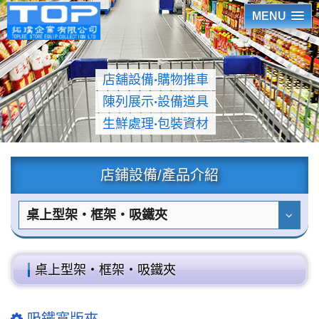
MENU
店舖設備
‧
購物推車
陳列展示
‧
設備道具
生鮮處理
‧
包裝資材
店鋪設備/產品介紹
桌上型架‧框架‧吸鐵夾
桌上型架‧框架‧吸鐵夾