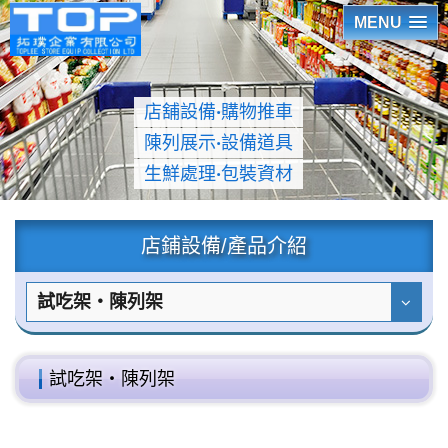
MENU
店舖設備
‧
購物推車
陳列展示
‧
設備道具
生鮮處理
‧
包裝資材
店鋪設備/產品介紹
試吃架‧陳列架
試吃架‧陳列架